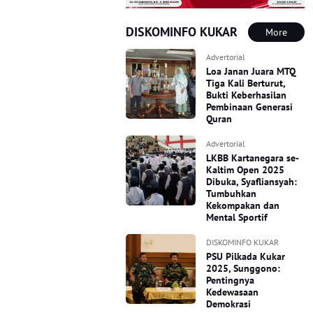
DISKOMINFO KUKAR
More
Advertorial
Loa Janan Juara MTQ
Tiga Kali Berturut,
Bukti Keberhasilan
Pembinaan Generasi
Quran
Advertorial
LKBB Kartanegara se-
Kaltim Open 2025
Dibuka, Syafliansyah:
Tumbuhkan
Kekompakan dan
Mental Sportif
DISKOMINFO KUKAR
PSU Pilkada Kukar
2025, Sunggono:
Pentingnya
Kedewasaan
Demokrasi