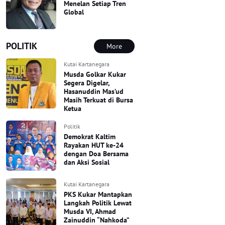
Menelan Setiap Tren
Global
POLITIK
More
Kutai Kartanegara
Musda Golkar Kukar
Segera Digelar,
Hasanuddin Mas’ud
Masih Terkuat di Bursa
Ketua
Politik
Demokrat Kaltim
Rayakan HUT ke-24
dengan Doa Bersama
dan Aksi Sosial
Kutai Kartanegara
PKS Kukar Mantapkan
Langkah Politik Lewat
Musda VI, Ahmad
Zainuddin “Nahkoda”