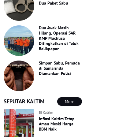
Dua Paket Sabu
Dua Awak Masih
Hilang, Operasi SAR
KMP Muchlisa
Ditingkatkan di Teluk
Balikpapan
Simpan Sabu, Pemuda
di Samarinda
Diamankan Polisi
SEPUTAR KALTIM
More
BI Kaltim
Inflasi Kaltim Tetap
Aman Meski Harga
BBM Naik