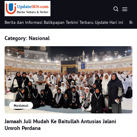
Berita dan Informasi Balikpapan Terkini Terbaru Update Hari ini
Beri
Category:
Nasional
Nasional
Jamaah Juli Mudah Ke Baitullah Antusias Jalani
Umroh Perdana