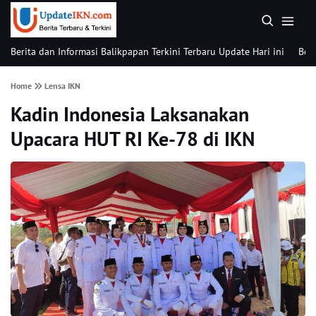
Berita dan Informasi Balikpapan Terkini Terbaru Update Hari ini
Beri
Home
Lensa IKN
Kadin Indonesia Laksanakan
Upacara HUT RI Ke-78 di IKN