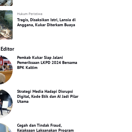
Hukum Peristiwa
Tragis, Disaksikan Istri, Lansia di
Anggana, Kukar Diterkam Buaya
 Editor
Pemkab Kukar Siap Jalani
Pemeriksaan LKPD 2024 Bersama
BPK Kaltim
Strategi Media Hadapi Disrupsi
Digital, Kode Etik dan AI Jadi Pilar
Utama
Cegah dan Tindak Fraud,
Kejaksaan Laksanakan Program