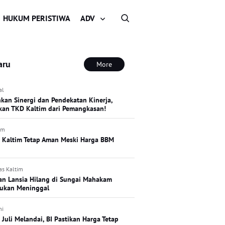
HUKUM PERISTIWA
ADV
aru
More
al
kan Sinergi dan Pendekatan Kinerja,
an TKD Kaltim dari Pemangkasan!
im
si Kaltim Tetap Aman Meski Harga BBM
as Kaltim
an Lansia Hilang di Sungai Mahakam
ukan Meninggal
mi
i Juli Melandai, BI Pastikan Harga Tetap