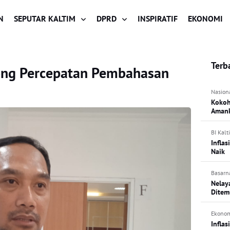
N
SEPUTAR KALTIM
DPRD
INSPIRATIF
EKONOMI
Terb
ng Percepatan Pembahasan
Nasion
Kokoh
Amank
BI Kalt
Infla
Naik
Basarn
Nelay
Ditem
Ekono
Inflas