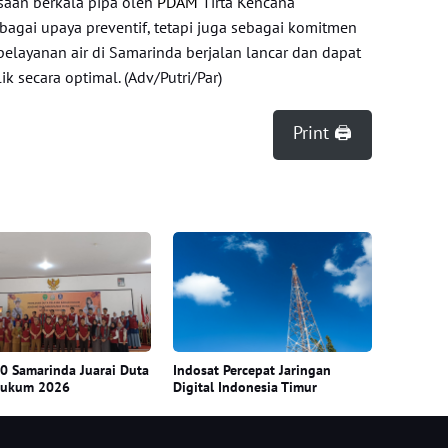
saan berkala pipa oleh
PDAM
Tirta Kencana
agai upaya preventif, tetapi juga sebagai komitmen
layanan air di Samarinda berjalan lancar dan dapat
 secara optimal. (Adv/Putri/Par)
Print 🖨
 Samarinda Juarai Duta
Indosat Percepat Jaringan
Hukum 2026
Digital Indonesia Timur