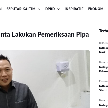
N
SEPUTAR KALTIM
DPRD
INSPIRATIF
EKONOMI
Terb
nta Lakukan Pemeriksaan Pipa
BI Kalt
Infla
Naik
Basarn
Nelay
Ditem
Ekono
Inflas
Stabil
Basarn
Nelay