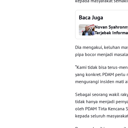
kepada masyarakat semakin
Baca Juga
Novan Syahronny
Terjebak Informa
Dia mengakui, keluhan masya
pipa bocor menjadi masalah
“Kami tidak bisa terus-m
yang konkret. PDAM perlu 
mengurangi insiden mati ai
Sebagai seorang wakil rak
tidak hanya menjadi perny
oleh PDAM Tirta Kencana S
kepada seluruh masyarakat