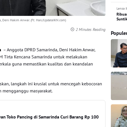
Lensa 
Ribua
Sunti
 Deni Hakim Anwar. (Ft: Han/UpdateIKN.com)
2 Minutes Reading
Popule
a
– Anggota DPRD Samarinda, Deni Hakim Anwar,
M Tirta Kencana Samarinda untuk melakukan
erkala guna memastikan kualitas dan keandalan
kan, langkah ini krusial untuk mencegah kebocoran
dan mengganggu masyarakat.
an Toko Pancing di Samarinda Curi Barang Rp 100