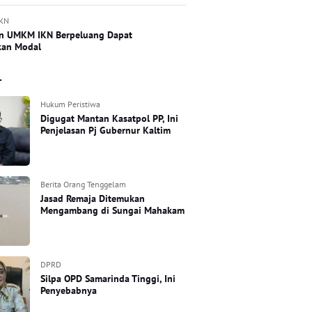
IKN
n UMKM IKN Berpeluang Dapat
kan Modal
r
Hukum Peristiwa
Digugat Mantan Kasatpol PP, Ini
Penjelasan Pj Gubernur Kaltim
Berita Orang Tenggelam
Jasad Remaja Ditemukan
Mengambang di Sungai Mahakam
DPRD
Silpa OPD Samarinda Tinggi, Ini
Penyebabnya