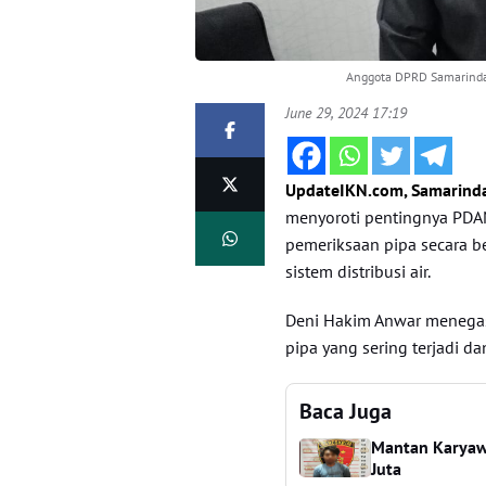
Anggota DPRD Samarinda,
June 29, 2024 17:19
UpdateIKN.com, Samarind
menyoroti pentingnya PDA
pemeriksaan pipa secara b
sistem distribusi air.
Deni Hakim Anwar menegas
pipa yang sering terjadi 
Baca Juga
Mantan Karyaw
Juta