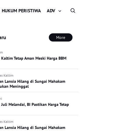
HUKUM PERISTIWA
ADV
aru
More
im
si Kaltim Tetap Aman Meski Harga BBM
as Kaltim
an Lansia Hilang di Sungai Mahakam
ukan Meninggal
mi
i Juli Melandai, BI Pastikan Harga Tetap
as Kaltim
an Lansia Hilang di Sungai Mahakam