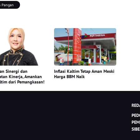
n Pangan
n Sinergi dan
Inflasi Kaltim Tetap Aman Meski
tan Kinerja, Amankan
Harga BBM Naik
tim dari Pemangkasan!
RED
PED
PEM
SIB