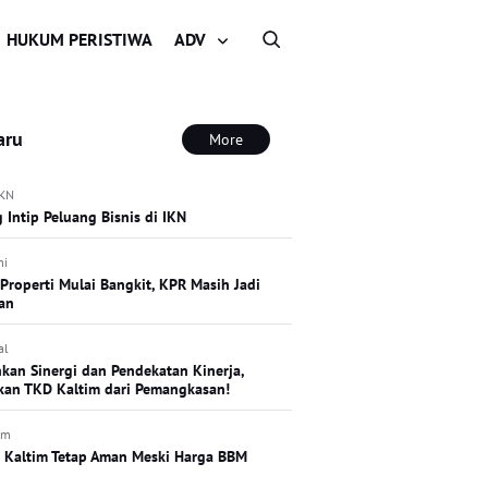
HUKUM PERISTIWA
ADV
aru
More
IKN
 Intip Peluang Bisnis di IKN
mi
 Properti Mulai Bangkit, KPR Masih Jadi
an
al
kan Sinergi dan Pendekatan Kinerja,
an TKD Kaltim dari Pemangkasan!
im
si Kaltim Tetap Aman Meski Harga BBM