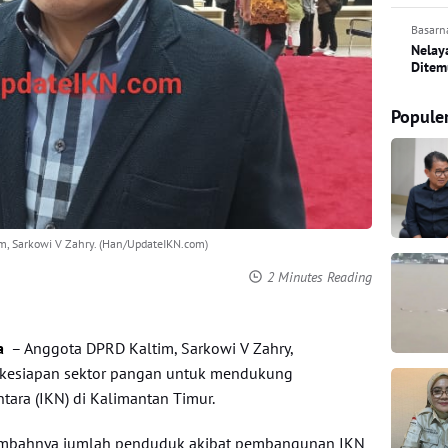
Basarn
Nelay
Ditem
Popule
, Sarkowi V Zahry. (Han/UpdateIKN.com)
2 Minutes Reading
a
– Anggota DPRD Kaltim, Sarkowi V Zahry,
 kesiapan sektor pangan untuk mendukung
tara (IKN) di Kalimantan Timur.
tambahnya jumlah penduduk akibat pembangunan IKN