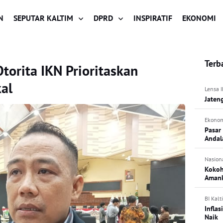
N
SEPUTAR KALTIM
DPRD
INSPIRATIF
EKONOMI
Terb
orita IKN Prioritaskan
al
Lensa 
Jateng
Ekono
Pasar
Andal
Nasion
Kokoh
Amank
BI Kalt
Infla
Naik