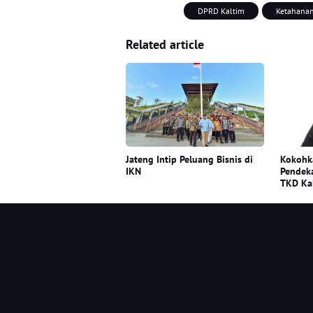
DPRD Kaltim
Ketahana
Related article
Jateng Intip Peluang Bisnis di
Kokohka
IKN
Pendeka
TKD Kal