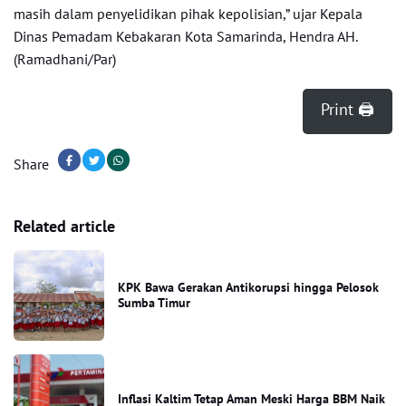
masih dalam penyelidikan pihak kepolisian,” ujar Kepala
Dinas Pemadam Kebakaran Kota Samarinda, Hendra AH.
(Ramadhani/Par)
Print 🖨
Share
Related article
KPK Bawa Gerakan Antikorupsi hingga Pelosok
Sumba Timur
Inflasi Kaltim Tetap Aman Meski Harga BBM Naik