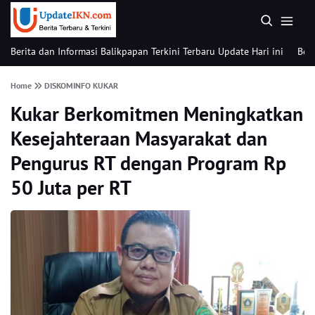
Berita dan Informasi Balikpapan Terkini Terbaru Update Hari ini
Beri
Home
DISKOMINFO KUKAR
Kukar Berkomitmen Meningkatkan
Kesejahteraan Masyarakat dan
Pengurus RT dengan Program Rp
50 Juta per RT